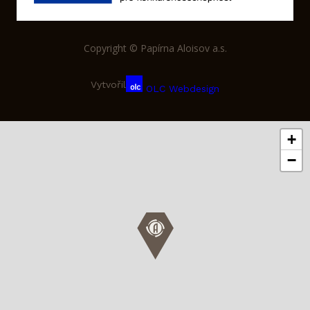
Copyright © Papírna Aloisov a.s.
Vytvořil
OLC Webdesign
+
−