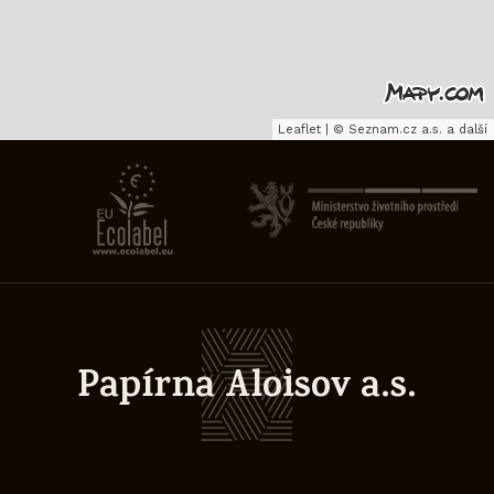
Leaflet
|
©
Seznam.cz a.s.
a další
Papírna Aloisov a.s.