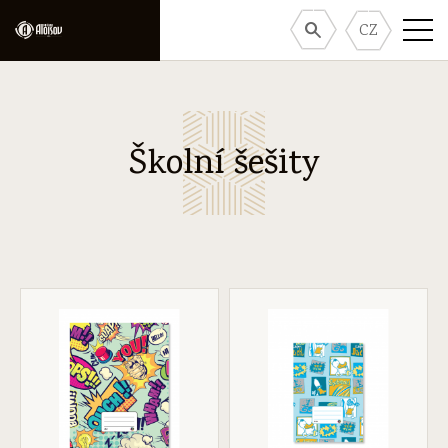
CZ
Školní šešity