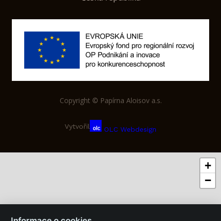
Copyright © Papírna Aloisov a.s.
Vytvořil
OLC Webdesign
+
−
Informace o cookies