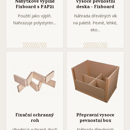
Nábytkové výplně
Vysoce pevnostní
Fixboard s PAP21
deska - Fixboard
Použití jako výplň.
Náhrada dřevěných vík
Nahrazuje polystyrén....
na paletě. Pevné, lehké,
eko...
Fixační ochranný
Přepravní vysoce
roh
pevnostní box
Vhodný k ochraně zboží
Náhrada dřevěných